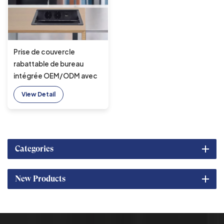
Prise de couvercle
rabattable de bureau
intégrée OEM/ODM avec
2 prises CA Prise de
View Detail
courant multiple Passe-fil
pour table de conférence
Solution de prise de
courant pratique
Categories
New Products