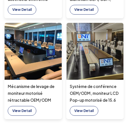
étroit cadre d'écran Lcd
15.6/17.3/21.5 pouces,
View Detail
View Detail
ascenseur pour système
Super Mini ascenseur
de conférence sans
caché, moniteur LCD
papier
motorisé pour réunion
Mécanisme de levage de
Système de conférence
moniteur motorisé
OEM/ODM, moniteur LCD
rétractable OEM/ODM
Pop-up motorisé de 15.6
17.3 pouces, mécanisme
pouces, taille
View Detail
View Detail
de levage de télévision
personnalisée, écran
motorisé avec micro
d'ordinateur de 17 à 24
motorisé pour système de
pouces