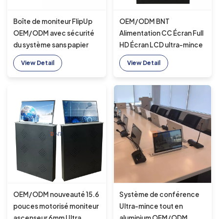
Boîte de moniteur FlipUp
OEM/ODM BNT
OEM/ODM avec sécurité
Alimentation CC Écran Full
du système sans papier
HD Écran LCD ultra-mince
verrouillable pour bureau
Ascenseur électrique
View Detail
View Detail
d'ordinateur
rapide de haut en bas avec
moniteur de 15,6 pouces
pour table de conférence
OEM/ODM nouveauté 15.6
Système de conférence
pouces motorisé moniteur
Ultra-mince tout en
ascenseur 6mm Ultra
aluminium OEM/ODM,