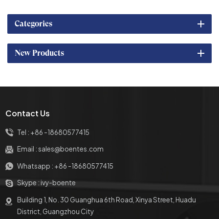
conférence sans papier
Categories
New Products
Contact Us
Tel :
+86 -18680577415
Email :
sales@boentes.com
Whatsapp :
+86 -18680577415
Skype :
ivy-boente
Building 1, No. 30 Guanghua 6th Road, Xinya Street, Huadu
District, Guangzhou City