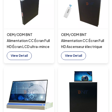
OEM/ODM BNT
OEM/ODM BNT
Alimentation CC Écran Full
Alimentation CC Écran Full
HD Écran LCD ultra-mince
HD Ascenseur électrique
Ascenseur électrique
LCD ultra-mince de haut
View Detail
View Detail
rapide de haut en bas avec
en bas rapide avec
moniteur et microphone
moniteur 15,6S pouces
pour table de conférence
pour table de conférence