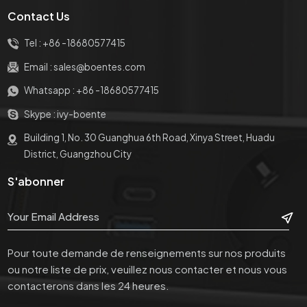
mesure, logo imprimé sur
mesure, logo imprimé sur
Contact Us
le produit, étiquette du
le produit, étiquette du
produit, code à barres et
produit, code à barres et
Tel :
+86 -18680577415
emballage coloré avec
emballage coloré avec
logo Service OEM s'il
logo Service OEM s'il
Email :
sales@boentes.com
correspond à notre MOQ.
correspond à notre MOQ.
Whatsapp :
+86 -18680577415
Skype :
ivy-boente
Building 1, No. 30 Guanghua 6th Road, Xinya Street, Huadu
District, Guangzhou City
S'abonner
Pour toute demande de renseignements sur nos produits
ou notre liste de prix, veuillez nous contacter et nous vous
contacterons dans les 24 heures.