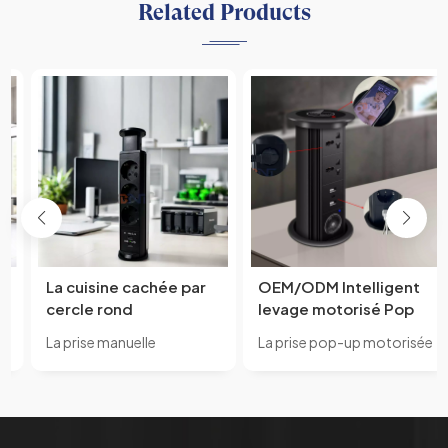
Related Products
La cuisine cachée par
OEM/ODM Intelligent
cercle rond
levage motorisé Pop
d'OEM/ODM sautent la
Up bureau prise de
La prise manuelle
La prise pop-up motorisée
prise de courant avec
courant Table de
extractible de cuisine BNT
de cuisine BNT BM1506
les fiches et les prises
conférence cuisine
BP120 était fabriquée en
était fabriquée en alliage
d'USB pour le dessus
prise de courant
alliage d'aluminium.Norme
d'aluminium.Norme
de table de compteur
d'alimentation BNT sur
d'alimentation BNT sur