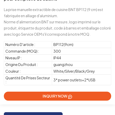
La prise manuelle extractible de cuisine BNT BP112 (9 cm) est
fabriquée en alliage d'aluminium.
Norme d'alimentation BNT sur mesure, logo imprimé sur le
produit, étiquette du produit, code à barres et emballage coloré
avec logo Service OEM s'il correspond à notre MOQ.
Numéro D'article :
BP112(9cm)
Commande (MOQ) :
300
Niveau IP :
IP44
Origine Du Produit :
guangzhou
Couleur :
White/Silver/Black/Grey
Quantité De Prises Secteur
3* power outlets+2*USB
:
INQUIRY NOW